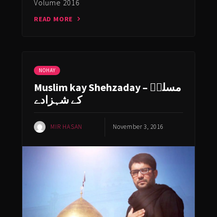
Volume 2016
READ MORE
NOHAY
Muslim kay Shehzaday – مسلمؑ
کے شہزادے
MIR HASAN
November 3, 2016