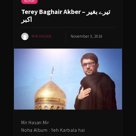
NOHAY
Terey Baghair Akber – تیرے بغیر
اکبر
MIR HASAN
November 3, 2016
Mir Hasan Mir
Noha Album : Yeh Karbala hai