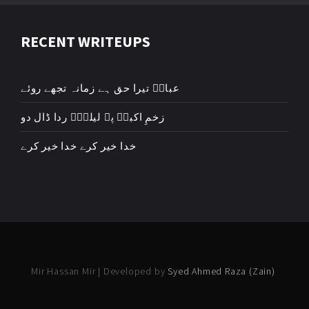
RECENT WRITEUPS
عباسؑ تیرا حق ہے زمانہ تجھے روئے
زخمِ اکبرؑ پہ لیلیٰؑ ردا ڈال دو
خدا خیر کرے خدا خیر کرے
Mir Hassan Mir | Developed by
Syed Ahmed Raza (Zain)