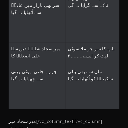
ناکے سے گرایا نہ گی
سر بھی بازار میں عابدؑ
سے اُٹھایا نہ گیا
باپ کا سر جو ملا سوئی
میر سجاد شہہؑ دیں سے
لپٹ کر ایسے۔۔۔۔۲
علی اصغرؑ کا
ماں سے بھی بالی
چہرہ جلتی ہوئی ریتی
سکینہؑ کو اُٹھایا نہ گیا
سے چھپایا نہ گیا
میر سجاد میر[/vc_column_text][/vc_column]