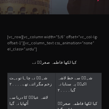
[vc_row][vc_column width=”5/6″ offset=”vc_col-lg-
offset-1″][vc_column_text css_animation=”none”
el_class=”.urdu”]
کیا لکھا فاطمہ صغراؑ نے
شہہؑ سے خط لاشہ
شہہؑ نے چاہا تو بہت
اکبرؑ پہ سنایا نہ
زخم مگر اتنے تھے۔۔۔۔۲
گیا۔۔۔۔۲
لاشہ عباسؑ کا دریا سے
کیا لکھا فاطمہ صغراؑ
اُٹھایا نہ گیا