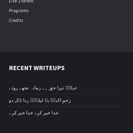
Live Ziaraat
Programs
Credits
RECENT WRITEUPS
عباسؑ تیرا حق ہے زمانہ تجھے روئے
زخمِ اکبرؑ پہ لیلیٰؑ ردا ڈال دو
خدا خیر کرے خدا خیر کرے