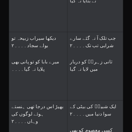
نے بتایا نہ گیا
جب تلک آ نہ گئے سارے
دیکھا سیراب زبیحہ تو
شرابی تب تک۔۔۔۔۲
بولے سجاد۔۔۔۔۲
ثانی زہراؑ کو دربار
میرے بابا کو تو پانی بھی
میں لایا نہ گیا
پلایا نہ گیا۔۔۔۔
ایک شبیرؑ کی بیٹی کے
بھیڑ اس درجا تھی ہنستے
سوا دنیا میں۔۔۔۔۲
ہوئے لوگوں کی
وہاں۔۔۔۔۲
کسی معصوم کو بھی