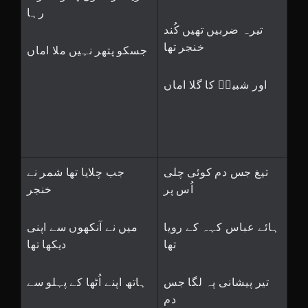
رہا
تیرہ ضربیں تھیں کُند
خنجر تھا
جسکو پتھر نہیں ملا اماں
اور شبیرؑ کا گلا اماں
تیغ جس دم کوئی چلی
جب چلایا تھا شمر نے
اُس پر
خنجر
ہائے عباس کہہ کے رویا
میں نے آنکھوں سے اپنی
تھا
دیکھا تھا
تیر پیشانی پہ لگا جس
ہاتھ اپنے اُٹھا کے پہلو سے
دم