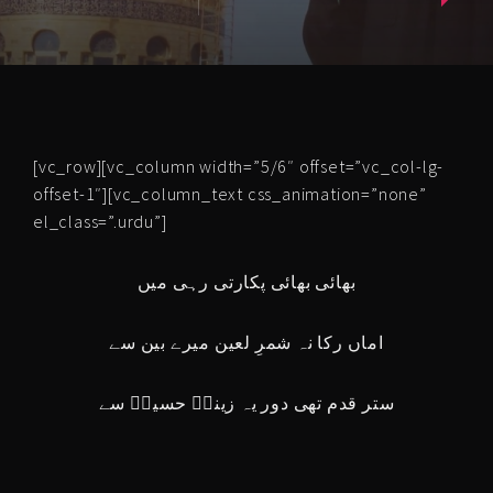
[vc_row][vc_column width=”5/6″ offset=”vc_col-lg-
offset-1″][vc_column_text css_animation=”none”
el_class=”.urdu”]
بھائی بھائی پکارتی رہی میں
اماں رکا نہ شمرِ لعین میرے بین سے
ستر قدم تھی دور یہ زینبؑ حسینؑ سے