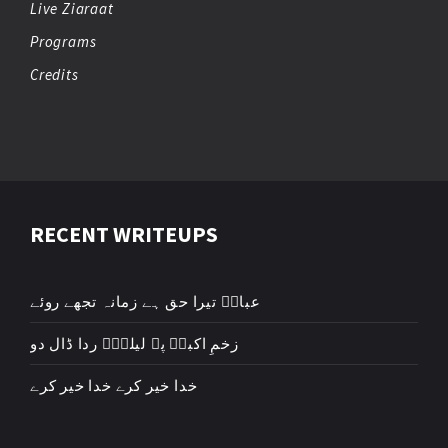
Live Ziaraat
Programs
Credits
RECENT WRITEUPS
عباسؑ تیرا حق ہے زمانہ تجھے روئے
زخمِ اکبرؑ پہ لیلیٰؑ ردا ڈال دو
خدا خیر کرے خدا خیر کرے