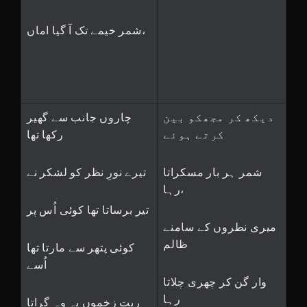
شمر خیمے تک آ گیا اماں،
دیکھ کر مجھکو بین
چاروں جانب سے گھیر
کرتے ہوئے
رکھا تھا
شمر ہر بار مسکراتا
تیرے نورِ نظر کو لشکر نے
رہا،
تیر برساتا تھا کوئی اُس پر
میری نطروں کے سامنے
ظالم
کوئی پتھر سے مارتا تھا
اُسے
وار گن کر چھری چلاتا
رہا
ریت زخموں پہ وہ گراتا