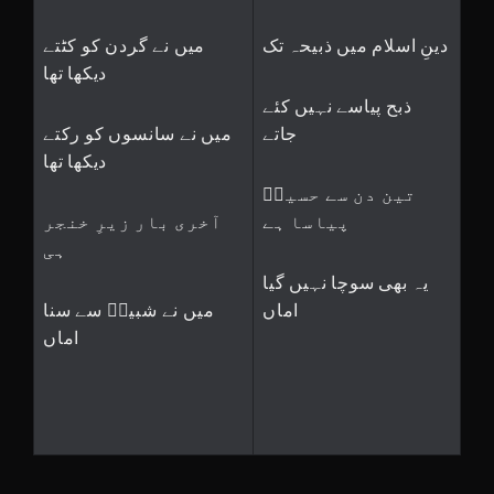
دینِ اسلام میں ذبیحہ تک
میں نے گردن کو کٹتے
دیکھا تھا
ذبح پیاسے نہیں کئے
جاتے
میں نے سانسوں کو رکتے
دیکھا تھا
تین دن سے حسینؑ
پیاسا ہے
آخری بار زیرِ خنجر
ہی
یہ بھی سوچا نہیں گیا
اماں
میں نے شبیرؑ سے سنا
اماں