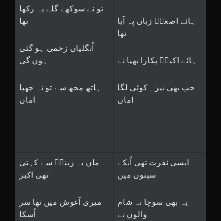
تو نے سوکھے گلے پہ رکھا
ہائے اصغرؑ زباں پہ آیا
تھا
تھا
اُنگلیاں زخمی ہو گئی
ہائے اکبرؑ پکارا بھیا نے
ہوں گی
جب بھی نیزہ کوئی لگا
ہاتھ مجھ سے تو نہ چھپا
اماں
اماں
ایسی نفرت تھی اُنکے
ماں یہ زینبؑ سے کہتی
سینوں میں
تھی اکبر
یہ بھی سوچا نہ شام
میری آغوش میں تھا سر
والوں نے
اُسکا