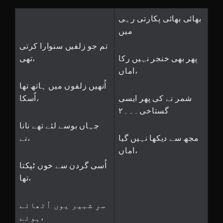
بھائی بھائی پکارتی رہی
میں
تم جو زلفیں سنوارا کرتی
پھر بھی خنجر نہیں رکا
تھی،
اماں،
اُنھیں زلفوں میں ہاتھ تھا
شمر نے کی پھر ایسی
اُسکا،
گستاخی۔۔۔۲
جہاں بوسے لئے تھے نانا
مجھ سے دیکھا نہیں گیا
نے،
اماں،
اُسی گردن سے خوں ٹپکتا
تھا،
سرِ شبیر یوں اُٹھائے
ہوئے،