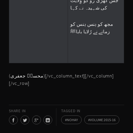
جس گھڑی رو کو وِلایت
کی شہیدہ نے کہا
مجھ کو ہنس ہنس کو
زمانے نے رُلایا باباﷺ
(محسنؔ جعفری)[/vc_column_text][/vc_column]
[/vc_row]
SHARE IN
TAGGED IN
NOHAY
VOLUME 2015-16