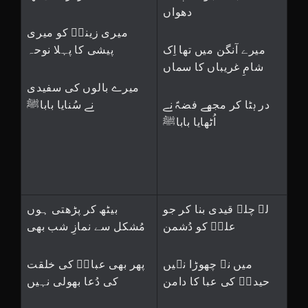
دھواں
میری زینبؑ کو میری
میرے آنگن میں تھا اِک
پیشی کا پہلا نوحہ
شامِ غریباں کا سماں
میرے بالوں کی سفیدی
در ہٹا کر مجھے فضہؑ نے
نے سُنایا باباﷺ
اُٹھایا باباﷺ
لے چلے قیدی بنا کر جو
بیٹھ کر پڑھتی ہوں
علیؑ کو دُشمن
مُشکل سے نمازِ شب بھی
میں نے چھوڑا نہیں
پھر بھی عباسؑ کی خلقت
حیدرؑ کی عبا کا دامن
کی دُعا بھولی نہیں