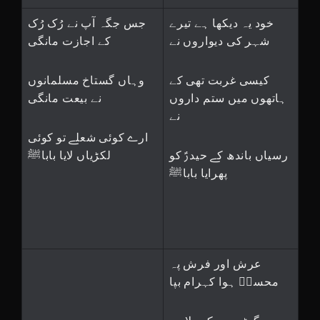
خود یہ دیکھا ہے تیرے
جس جگہ آپ نے رُک رُک
شہر کی دیواروں نے
کے اجازت مانگی
کیسی غربت تھی کے
وہاں گستاخ مسلمانوں
ہاتھوں میں ستم داروں
نے بیعت مانگی
نے
ارے کوئی شعلے تو کوئی
رسیاں باندھ کے حیدرؑ کو
لکڑیاں لایا باباﷺ
پھرایا باباﷺ
عرش اور فرش پہ
محسنؔ ہوا کہرام بپا