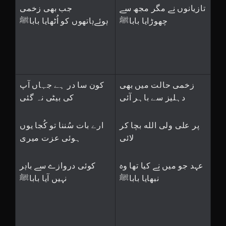
تازیانوں نے مگر مجھ سے
جب بھی زخمی
چھوڑایا باباﷺ
ہوئےہاتھوں کو اُٹھایا باباﷺ
زخمی حالت میں بھی
کون سا در ہے جہاں آپ
دہلیز سے باہر آئی
کی بیٹی نہ گئی
پر علی ولی الله بچا کر
ارے بات سُننا تو کُجا یوں
لائی
ہوئی عزت میری
عہد جو میں نے کیا تھا وہ
کوئی دروازے سے باہر
نبھایا باباﷺ
نہیں آیا باباﷺ