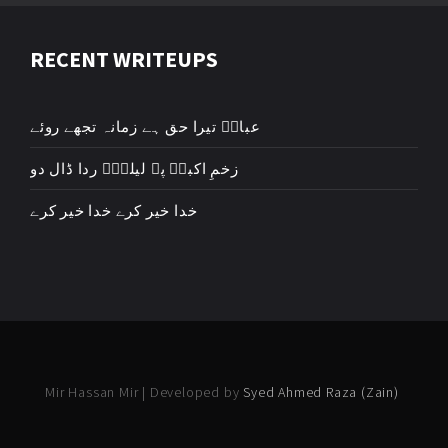
RECENT WRITEUPS
عباسؑ تیرا حق ہے زمانہ تجھے روئے
زخمِ اکبرؑ پہ لیلیٰؑ ردا ڈال دو
خدا خیر کرے خدا خیر کرے
Mir Hassan Mir | Developed by
Syed Ahmed Raza (Zain)