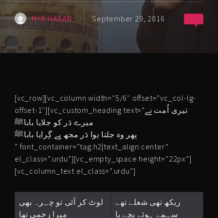
MIR HASAN
September 29, 2016
[vc_row][vc_column width=”5/6″ offset=”vc_col-lg-
offset-1″][vc_custom_heading text=”تیری اُمت نے
میرے دَر کو جلایا باباﷺ
پھر وہ جلتا ہوا دَر مجھ پے گِرایا باباﷺ
” font_container=”tag:h2|text_align:center”
el_class=”.urdu”][vc_empty_space height=”22px”]
[vc_column_text el_class=”.urdu”]
ریکھ تھی شعلے تھے
لوٹ کر آئی تو چہرہ بھی
سہمے ہوئے بچے یا
میرا زخمی تھا