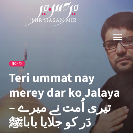
NOHAY
Teri ummat nay
merey dar ko Jalaya
– تیری اُمت نے میرے
دَر کو جلایا باباﷺ