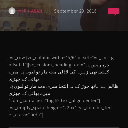
MIR HASAN
September 29, 2016
[vc_row][vc_column width=”5/6″ offset=”vc_col-lg-
offset-1″][vc_custom_heading text=”دربارمیں یہ
کہتی تھی زہرہ کی لاڈلی مت مار تو لبوں پَہ میرے
بھائی کے چھڑی
ظالم ہے ہاتھ جوڑ کے یہ التجا میری مت مار تو لبوں پَہ
میرے بھائی کے چھڑی
” font_container=”tag:h2|text_align:center”]
[vc_empty_space height=”22px”][vc_column_text
el_class=”.urdu”]