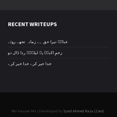
RECENT WRITEUPS
عباسؑ تیرا حق ہے زمانہ تجھے روئے
زخمِ اکبرؑ پہ لیلیٰؑ ردا ڈال دو
خدا خیر کرے خدا خیر کرے
Mir Hassan Mir | Developed by
Syed Ahmed Raza (Zain)