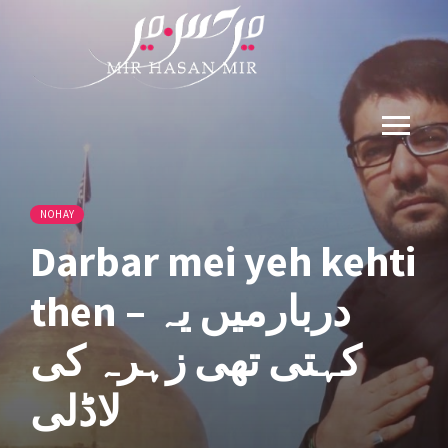
NOHAY
Darbar mei yeh kehti
then – دربارمیں یہ
کہتی تھی زہرہ کی
لاڈلی