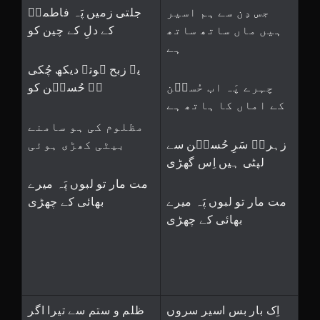
جس دِن سے ہم اسیر
جلتی زمیں پَہ فاطمہؑ
ہیں ماں ساتھ ساتھ
کے دلِ کے چین کو
ہے
یہ زبح ہوتے دیکھ چُکی
چہرے پَہ اب حُسیؑن
ہے حُسیؑن کو
کے اماں کا ہاتھ ہے
مظلوم کی ہو سامنے
زہرہؑ سَرِ حُسیؑن سے
بیٹی کھڑی ہوئی
لپٹی ہیں اِس گھڑی
مت مار تو لبوں پَہ میرے
مت مار تو لبوں پَہ میرے
بھائی کے چھڑی
بھائی کے چھڑی
اِک بار بس اسیر سروں
ظلم و ستم سے تیرا اگر