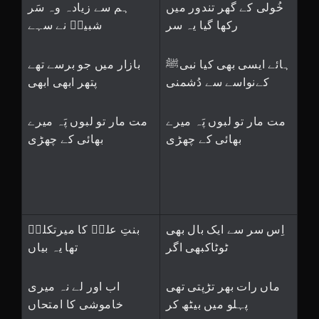
خُولی کے گھر تندور میں
ہم سے زیادہ وہ سَر
رکھا گیا یہ سر
شبیرؑ نے سہے
ہائے ایسی بھی کیا نبیﷺ
بازار میں جو برسے تھے
کےنواسے سے دُشمنی
پتھر ابھی ابھی
مت مار تو لبوں پَہ میرے
مت مار تو لبوں پَہ میرے
بھائی کے چھڑی
بھائی کے چھڑی
اِس سر سے ایک بال بھی
بنتِ علیؑ کا میرتکلمؔ
ٹوٹاکبھی اگر
تھا یہ بیاں
ماں رات بھر تڑپتی تھی
اب اور لے نہ میری
پہلو میں بیٹھ کر
خاموشی کا امتحاں