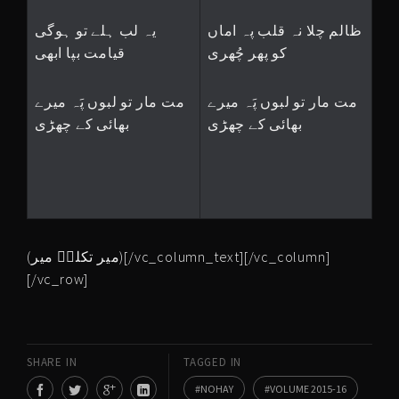
ظالم چلا نہ قلب پہ اماں
یہ لب ہلے تو ہوگی
کو پھر چُھری
قیامت بپا ابھی
مت مار تو لبوں پَہ میرے
مت مار تو لبوں پَہ میرے
بھائی کے چھڑی
بھائی کے چھڑی
(میر تکلمؔ میر)[/vc_column_text][/vc_column]
[/vc_row]
SHARE IN
TAGGED IN
NOHAY
VOLUME 2015-16