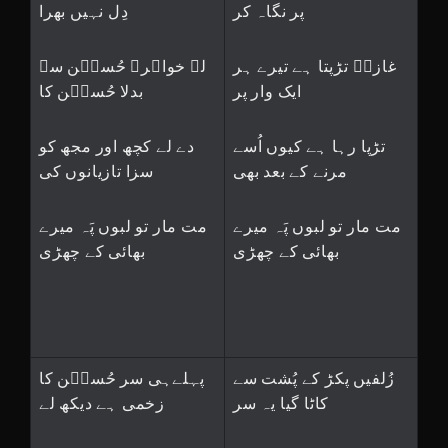
پر نگاہ کر
دِل نہیں بھرا
غازیؑ تڑپتا ہے تیرے ہر
لے خواہرے حُسیؑن سے
ایک وار پر
بدلا حُسیؑن کا
تڑپا رہا ہے کیوں اُسے
دے لے کچھ اور مجھ کو
مرنے کے بعد بھی
سزا تازیانوں کی
مت مار تو لبوں پَہ میرے
مت مار تو لبوں پَہ میرے
بھائی کے چھڑی
بھائی کے چھڑی
زُلفیں پکڑ کے پُشت سے
پہلےہی سر حُسیؑن کا
کاٹا گیا یہ سر
زخمی ہے دیکھ لے