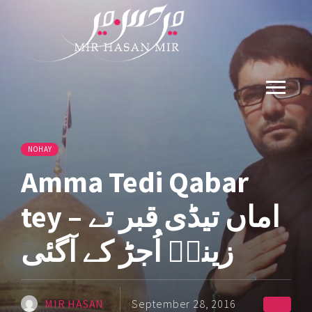
NOHAY
Amma Tedi Qabar
tey – اماں تیڈی قبر تے
زینبؑ اُجڑ کے آگئی
MIR HASAN
September 28, 2016