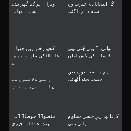
کُل انبیاؑ دی غیرت وِچ
ویران ہو گیا گھر بیٹے
شام بے ردا گئی
بچے نہ بھائی
بھائی نے یوں چُنی تھی
کچھ زخم ہیں چھپائے
قاسمؑ کی لاش اماں
غازیؑ کی ماں سے میں
نے
ہم نے صحابیوں میں
جیسے سند اُٹھائی
زخمی کلائیوں سے
چادر نہیں ہٹائی
کہتا تھا زیرِ خنجر مظلوم
مقصودؔ حوصلہ ہئی
پانی پانی
بنتِ علیؑ دا جیڑی