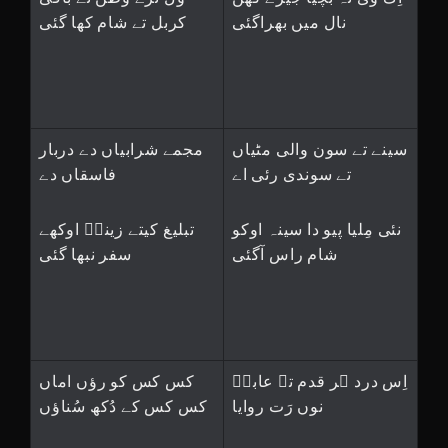
نال میں بھراگئی
کربل تے شام کھا گئی
سینے تے سون والی مٹیاں
مجمے شرابیاں دے دربار
تے سوندی رئی اے
فاسقاں دے
نئی مِلیا پیو دا سینہ اوکو
تبلیغ کیتے زینبؑ اوکھے
شام راس آگئی
سفر نبھا گئی
اِس درد ہر قدم تے عابدؑ
کس کس کو رؤں اماں
نوں رَت روایا
کس کس کے دُکھ سُناؤں