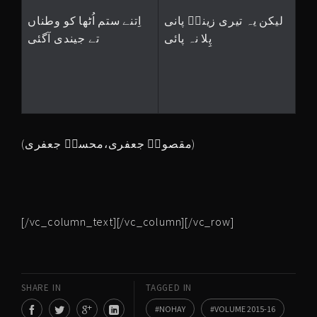
لیکن یہ تیری زینبؑ پانی
اِتنے ستم اُٹھا کو وطناں
پِلا نہ پائی
تے جیندی آگئی
(مقصودؔ جعفری،محسنؔ جعفری)
[/vc_column_text][/vc_column][/vc_row]
SHARE IN
TAGGED IN
NOHAY
VOLUME 2015-16