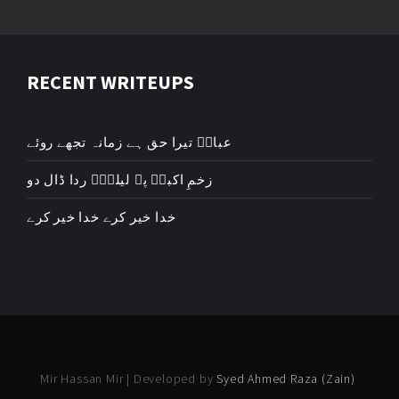
RECENT WRITEUPS
عباسؑ تیرا حق ہے زمانہ تجھے روئے
زخمِ اکبرؑ پہ لیلیٰؑ ردا ڈال دو
خدا خیر کرے خدا خیر کرے
Mir Hassan Mir | Developed by
Syed Ahmed Raza (Zain)