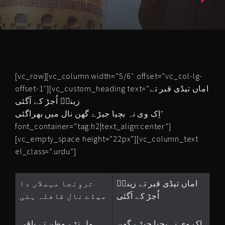
[vc_row][vc_column width=”5/6″ offset=”vc_col-lg-
offset-1″][vc_custom_heading text=”اماں تیڈی قبر تے
زینبؑ اُجڑ کے آگئی
اِک وی نہ بچیا جیڑے گھن نال میں بھراگئی”
font_container=”tag:h2|text_align:center”]
[vc_empty_space height=”22px”][vc_column_text
el_class=”.urdu”]
اماں تیڈی قبر تے زینبؑ
تروِنجا مہملاں دا
اُجڑ کے آگئی
میڈے نال قافلہ ہئی
اِک وی نہ بچیا جیڑے گھن
ول تڑے وطن تے باقی