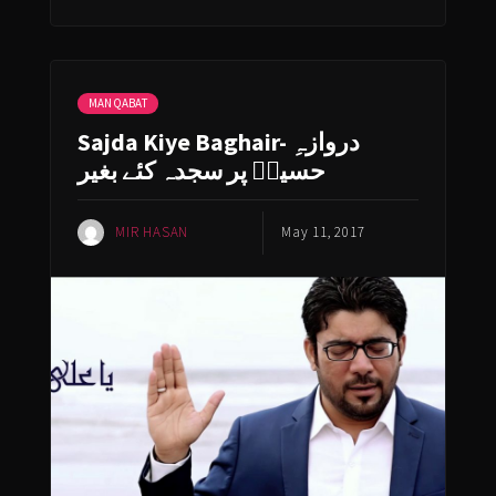
MANQABAT
Sajda Kiye Baghair- دروازہِ
حسینؑ پر سجدہ کئے بغیر
MIR HASAN
May 11, 2017