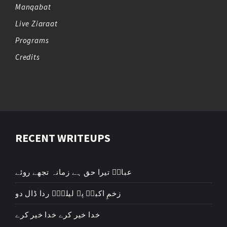
Manqabat
Live Ziaraat
Programs
Credits
RECENT WRITEUPS
عباسؑ تیرا حق ہے زمانہ تجھے روئے
زخمِ اکبرؑ پہ لیلیٰؑ ردا ڈال دو
خدا خیر کرے خدا خیر کرے