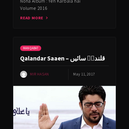
Noha Album : Yeh Karbala hai
Volume 2016
READ MORE
MANQABAT
Qalandar Saaen – قلندرؒ سائیں
MIR HASAN
May 11, 2017