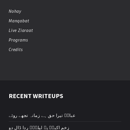
Nohay
Manqabat
Live Ziaraat
Programs
Credits
RECENT WRITEUPS
عباسؑ تیرا حق ہے زمانہ تجھے روئے
زخمِ اکبرؑ پہ لیلیٰؑ ردا ڈال دو