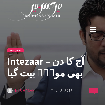
MANQABAT
Intezaar – آج کا دن
بھی مولاؑ بیت گیا
MIR HASAN
May 18, 2017