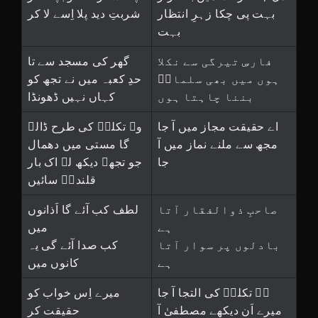
بہت پی چکا زہرِ انتظار
شربتِ دید پلا اِسے لا کر
بہت
فارسِ تیرگی سے نکلا
گھر کی مسجد سے تا
ہوں میں بھی سلمانؑ
حدِ کعبہ میں نے تجھ کو
بننا چاہتا ہوں
کہاں نہیں ڈھونڈا
اے حقیقت مجاز میں آ جا
وہ تکلمؔ کی طرح ڈالے
مجھ سے ملنے نماز میں آ
گا مستی میں دھمال
جا
جو تجھے دیکھ لے اک بار
قلندرؒ سائیں
صاحبِ ذوالفقار آتا
لطف کب آئے گا اَذانوں
ہے
میں
بادلوں پر سوار آتا
کب صدا آئے گی یہ
ہے
کانوں میں
ہے تکلمؔ کی التجا آ جا
میرے اِس خواب کو
میرے اَن دیکھے مصطفیٰ آ
حقیقت کر