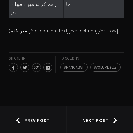
جا
رحم کر تو میرے قبیلے
پر
(میرتکلم)[/vc_column_text][/vc_column][/vc_row]
SHARE IN
TAGGED IN
MANQABAT
VOLUME 2017
PREV POST
NEXT POST