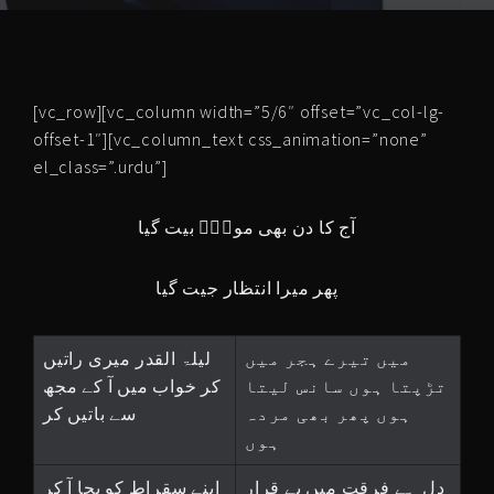
[vc_row][vc_column width=”5/6″ offset=”vc_col-lg-
offset-1″][vc_column_text css_animation=”none”
el_class=”.urdu”]
آج کا دن بھی مولاؑ بیت گیا
پھر میرا انتظار جیت گیا
میں تیرے ہجر میں
لیلۃ القدر میری راتیں
تڑپتا ہوں سانس لیتا
کر خواب میں آ کے مجھ
ہوں پھر بھی مردہ
سے باتیں کر
ہوں
دل ہے فرقت میں بے قرار
اپنے سقراط کو بچا آ کر