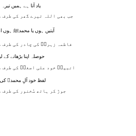
یاد آتا ہے ہمیں تیر
جب بھی اللہ تیرے گھر کی طرف 
آیتیں ہوں یا محمدﷺ ہوں 
فاطمہ زہرہؑ کی چادر کی طرف 
حوصلہ اپنا بڑھانے کے 
انبیاؑ خود علی اصغرؑ کی طرف 
لفظ خود آلِ محمدﷺ کی 
جوڑ کر ہاتھ سُخنور کی طرف 