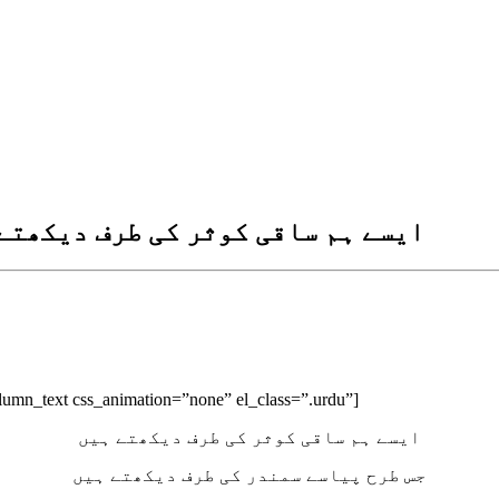
usar ke taraf dekhtey hain – ایسے ہم ساقی کوثر کی طرف دیکھتے ہیں
lumn_text css_animation=”none” el_class=”.urdu”]
ایسے ہم ساقی کوثر کی طرف دیکھتے ہیں
جس طرح پیاسے سمندر کی طرف دیکھتے ہیں