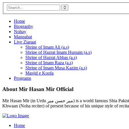
Home
Biography
Nohay
Manqabat
Live Ziaraat
Shrine of Imam Ali (a.s)
Shrine of Hazrat Imam Hussain (a.s)
Shrine of Hazrat Abbas (a.s)
Shrine of Imam Raza (a.s)
Shrine of Imam Musa Kazim (a.s)
Masjid e Koofa
Programs
About Mir Hasan Mir Official
Mir Hasan Mir (in Urdu میر حسن میر) is a world famous Shia Pakistani Noha, Naat and Manqabat reciter and poet. He is well known in the Shia as well as Sunni community and is considered the best Noha
Khwaan (Noha reciter) of present because of his unique style of recita
Home