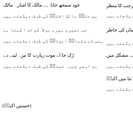
خود سمجھ جاتا ہے مالک کا اشارہ مالک
ہ رجب کا منظر
دیکھتے ہیں
بس علیؑ مالکِ اشترؑ کی طرف دیکھتے ہیں
اماں کی خاطر
جب نصیری میرے مولا ؑ کو خدا کہتا ہے
ہنس کے سلمانؑ ابوذرؑ کی طرف دیکھتے ہیں
دیکھتے ہیں
لیے مشکل میں
رُک جا اے موت زیارت کا مزہ لینے دے
دیکھتے ہیں
ہم ابھی چہرہ حیدرؑ کی طرف دیکھتے ہیں
ثنا میں اکبرؔ
دیکھتے ہیں
(حسنین اکبرؔ)