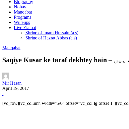
Biography
Nohay
Manqabat
Programs
Writeups
Live Ziaraat
Shrine of Imam Hussain (a.s)
Shrine of Hazrat Abbas (a.s)
Manqabat
Saqiye K
Mir Hasan
April 19, 2017
[vc_row][vc_column width=”5/6″ offset=”vc_col-lg-offset-1″][vc_co