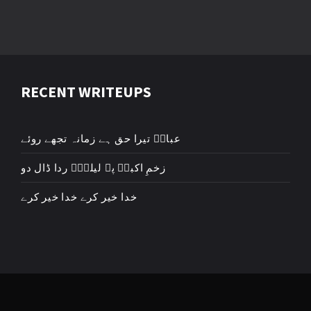
RECENT WRITEUPS
عباسؑ تیرا حق ہے زمانہ تجھے روئے
زخمِ اکبرؑ پہ لیلیٰؑ ردا ڈال دو
خدا خیر کرے خدا خیر کرے