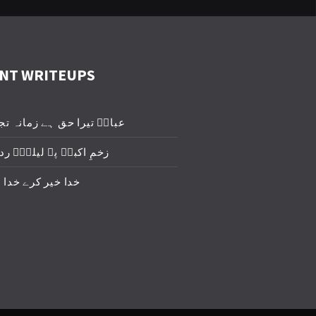
NT WRITEUPS
عباسؑ تیرا حق ہے زمانہ تج
زخمِ اکبرؑ پہ لیلیٰؑ ردا
خدا خیر کرے خدا 