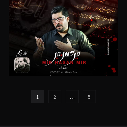
1
2
…
5