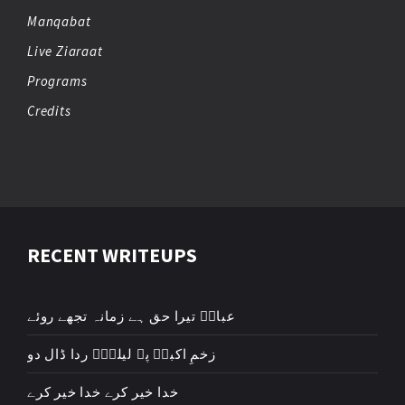
Manqabat
Live Ziaraat
Programs
Credits
RECENT WRITEUPS
عباسؑ تیرا حق ہے زمانہ تجھے روئے
زخمِ اکبرؑ پہ لیلیٰؑ ردا ڈال دو
خدا خیر کرے خدا خیر کرے