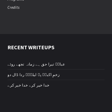
Credits
RECENT WRITEUPS
عباسؑ تیرا حق ہے زمانہ تجھے روئے
زخمِ اکبرؑ پہ لیلیٰؑ ردا ڈال دو
خدا خیر کرے خدا خیر کرے