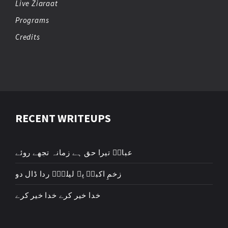
Live Ziaraat
Programs
Credits
RECENT WRITEUPS
عباسؑ تیرا حق ہے زمانہ تجھے روئے
زخمِ اکبرؑ پہ لیلیٰؑ ردا ڈال دو
خدا خیر کرے خدا خیر کرے