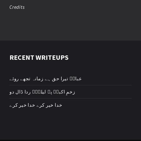
Credits
RECENT WRITEUPS
عباسؑ تیرا حق ہے زمانہ تجھے روئے
زخمِ اکبرؑ پہ لیلیٰؑ ردا ڈال دو
خدا خیر کرے خدا خیر کرے