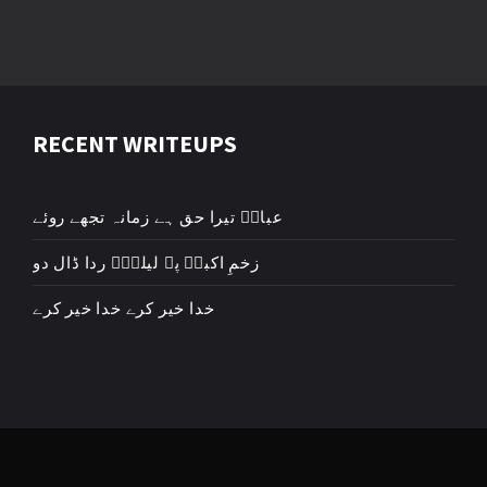
RECENT WRITEUPS
عباسؑ تیرا حق ہے زمانہ تجھے روئے
زخمِ اکبرؑ پہ لیلیٰؑ ردا ڈال دو
خدا خیر کرے خدا خیر کرے