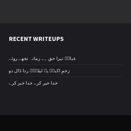
RECENT WRITEUPS
عباسؑ تیرا حق ہے زمانہ تجھے روئے
زخمِ اکبرؑ پہ لیلیٰؑ ردا ڈال دو
خدا خیر کرے خدا خیر کرے