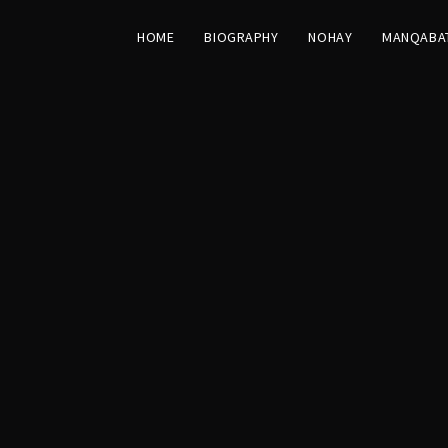
HOME
BIOGRAPHY
NOHAY
MANQABA
ahib ub Zaman 20