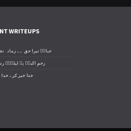
NT WRITEUPS
عباسؑ تیرا حق ہے زمانہ تج
زخمِ اکبرؑ پہ لیلیٰؑ ردا
خدا خیر کرے خدا 